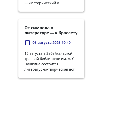
— «Исторический о...
От символа в
литературе — к браслету
в руках: творческий
calendar_month
вечер по Куприну
06 августа 2026 10:40
15 августа в Забайкальской
краевой библиотеке им. А. С.
Пушкина состоится
литературно-творческая вст...