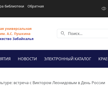
ра библиотеки
Обратная
visibility
ая универсальная
search
им. А.С. Пушкина
жество Забайкалья
ЯТИЯ
НОВОСТИ
ЭЛЕКТРОННЫЙ КАТАЛОГ
КРА
ультуре: встреча с Виктором Леонидовым в День России