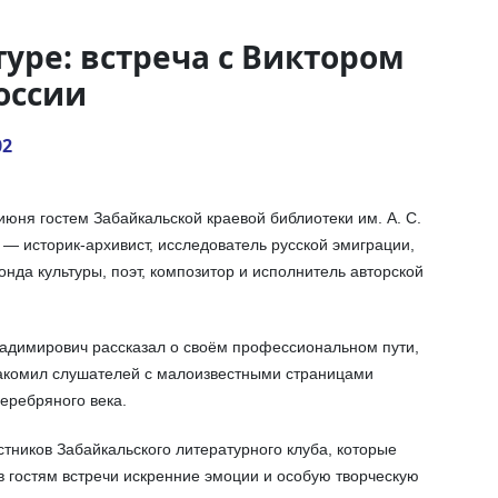
туре: встреча с Виктором
оссии
02
июня гостем Забайкальской краевой библиотеки им. А. С.
— историк-архивист, исследователь русской эмиграции,
да культуры, поэт, композитор и исполнитель авторской
адимирович рассказал о своём профессиональном пути,
накомил слушателей с малоизвестными страницами
Серебряного века.
тников Забайкальского литературного клуба, которые
в гостям встречи искренние эмоции и особую творческую