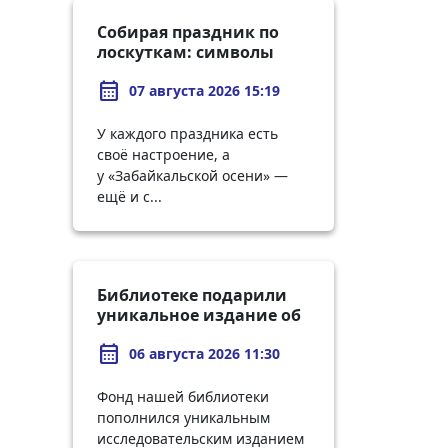
Собирая праздник по
лоскуткам: символы
«Забайкальской осени
calendar_month
— 2026»
07 августа 2026 15:19
У каждого праздника есть
своё настроение, а
у «Забайкальской осени» —
ещё и с...
Библиотеке подарили
уникальное издание об
истории городов
calendar_month
Забайкалья
06 августа 2026 11:30
Фонд нашей библиотеки
пополнился уникальным
исследовательским изданием