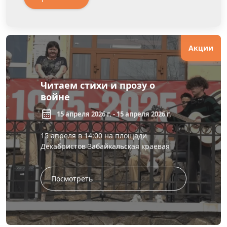
Акции
Читаем стихи и прозу о
войне
calendar_month
15 апреля 2026 г. - 15 апреля 2026 г.
15 апреля в 14:00 на площади
Декабристов Забайкальская краевая
библиотека им. А. С. Пушкина проводит
патриотическую акцию «Читаем стихи и
прозу ...
Посмотреть