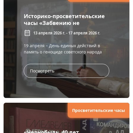
Историко-просветительские
часы «Забвению не
подлежит»
calendar_month
13 апреля 2026 г. - 17 апреля 2026 г.
19 апреля – День единых действий в
память о геноциде советского народа
нацистами и их пособниками в годы
Великой Отечественной войны. Дата
обусл...
Посмотреть
Просветительские часы
«Чернобыль. 40 лет