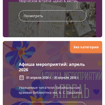
творческой встрече «Джаз & кисти»,
приуроченной к Международному
фестивалю искусств «Цветущий б...
Посмотреть
Без категории
Афиша мероприятий: апрель
2026
calendar_month
01 апреля 2026 г. - 30 апреля 2026 г.
Уважаемые читатели! Забайкальская
краевая библиотека им. А. С. Пушкина
представляет вам план мероприятий на
апрель 2026 года. Месяц наполнен ...