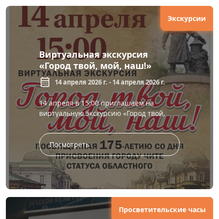
Экскурсии
Виртуальная экскурсия
«Город твой, мой, наш!»
calendar_month
14 апреля 2026 г. - 14 апреля 2026 г.
14 апреля в 15:00 приглашаем на
виртуальную экскурсию «Город твой,
мой, наш!», посвященную 175-летию со
дня присвоения Чите статуса област...
Посмотреть
Просветительские часы