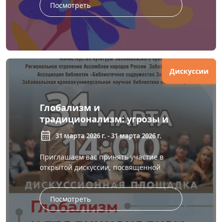
Посмотреть
Дискуссии
Глобализм и
традиционализм: угрозы и
вызовы межнациональному
calendar_month
31 марта 2026 г. - 31 марта 2026 г.
согласию
Приглашаем вас принять участие в
открытой дискуссии, посвященной
одному из самых актуальных вопросов
современности – «Глобализм и
традицио...
Посмотреть