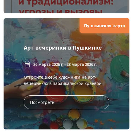
Пушкинская карта
Арт-вечеринки в Пушкинке
calendar_month
26 марта 2026 г. - 28 марта 2026 г.
Откройте в себе художника на арт-
вечеринках в Забайкальской краевой
универсальной научной библиотеке им.
А. С. Пушкина. Не нужно быть
профессионало...
Посмотреть