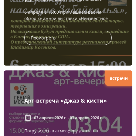
6 апреля в 15:00 приглашаем вас на
обзор книжной выставки «Неизвестное
литературное наследие Забайкалья».
Выставка посвящена забайкальским...
Посмотреть
Встречи
Арт-встреча «Джаз & кисти»
calendar_month
03 апреля 2026 г. - 03 апреля 2026 г.
Погрузитесь в атмосферу джаза на