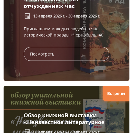
отчуждения»: час
исторической правды
calendar_month
13 апреля 2026 г. - 30 апреля 2026 г.
Приглашаем молодых людей на час
исторической правды «Чернобыль. 40
лет отчуждения» в Забайкальскую
краевую библиотеку им. А. С. Пушкина.
...
Посмотреть
Встречи
Обзор книжной выставки
«Неизвестное литературное
наследие Забайкалья»
calendar_month
06 апреля 2026 г. - 06 апреля 2026 г.